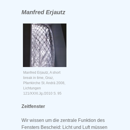
Manfred Erjautz
Manfred Erjautz, A short
break in time, Graz,
Pfarrkirche St. Andrä 2008,
Lichtungen
121/XXXI.Jg./2010 S. 95
Zeitfenster
Wir wissen um die zentrale Funktion des
Fensters Bescheid: Licht und Luft müssen