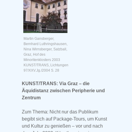
Martin Gansberger,
Bernhard Luthringshausen,
Nina Wirnsberger, Satzball,
Graz, Hof des
Minoritenklosters 2003
KUNST/TRANS, Lichtungen
97/XXV.Jg./2004 S. 28
KUNST/TRANS: Via Graz – die
Äquidistanz zwischen Peripherie und
Zentrum
Zum Thema: Nicht nur das Publikum
begibt sich auf Package-Tours, um Kunst
und Kultur zu genießen – vor und nach