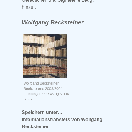
Geräuschen und Signalen erzeugt,
hinzu…
Wolfgang Becksteiner
Wolfgang Becksteiner,
Speicherorte 2003/2004,
Lichtungen 99/XXV.Jg./2004
S. 85
Speichern unter…
Informationstransfers von Wolfgang
Becksteiner