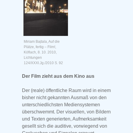
Miriam Bajtala, Auf die
Plätze, fertig – Film!,
Köflach, 8. 10. 2010,
Lichtungen
124/XXXI.Jg./2010 S. 92
Der Film zieht aus dem Kino aus
Der (reale) öffentliche Raum wird in einem
bisher nicht gekannten Ausmaß von den
unterschiedlichsten Mediensystemen
überschwemmt. Der visuellen, von Bildern
und Texten generierten, Aufmerksamkeit
gesellt sich die auditive, vorwiegend von