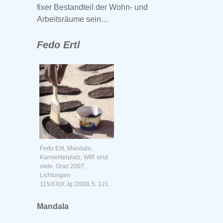
fixer Bestandteil der Wohn- und
Arbeitsräume sein…
Fedo Ertl
Fedo Ertl, Mandala,
Karmeliterplatz, WIR sind
viele, Graz 2007,
Lichtungen
115/XXIX.Jg./2008 S. 121
Mandala