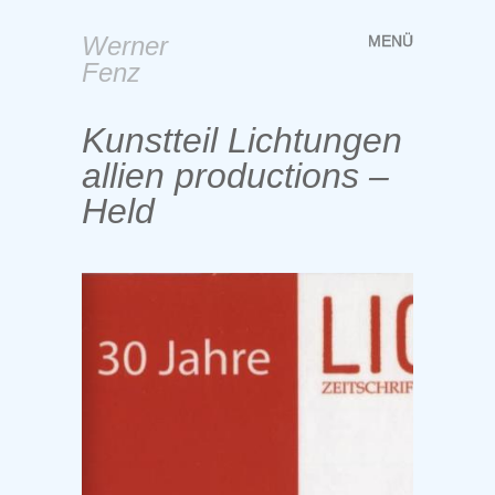
Werner
MENÜ
Springe
Fenz
zum
Inhalt
Kunstteil Lichtungen
allien productions –
Held