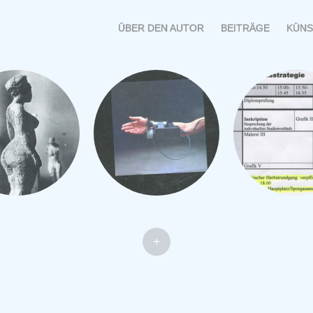
MENÜ
SPRINGE
ÜBER DEN AUTOR
BEITRÄGE
KÜNS
ZUM
INHALT
+