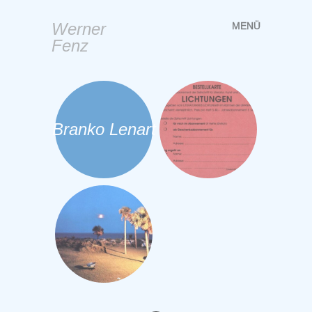
Werner
MENÜ
Springe
Fenz
zum
Inhalt
Branko Lenart