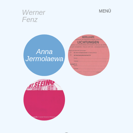
Werner
MENÜ
Springe
Fenz
zum
Inhalt
Anna
Jermolaewa