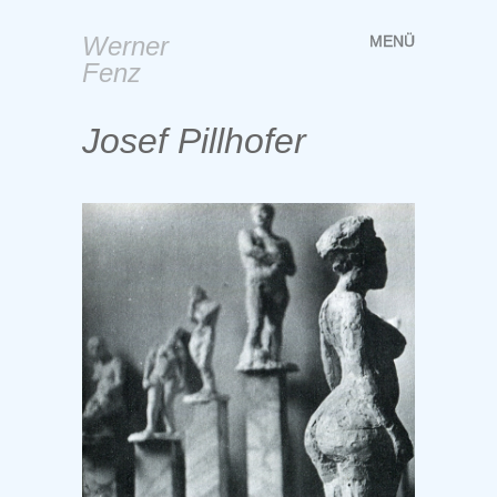
Werner
MENÜ
Springe
Fenz
zum
Inhalt
Josef Pillhofer