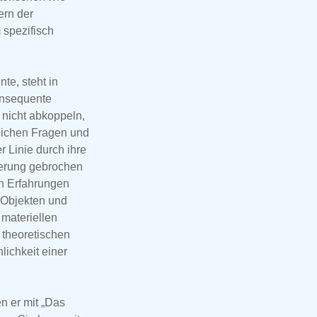
ern der
 spezifisch
te, steht in
konsequente
 nicht abkoppeln,
zeichen Fragen und
 Linie durch ihre
ierung gebrochen
en Erfahrungen
n Objekten und
 materiellen
 theoretischen
lichkeit einer
n er mit „Das