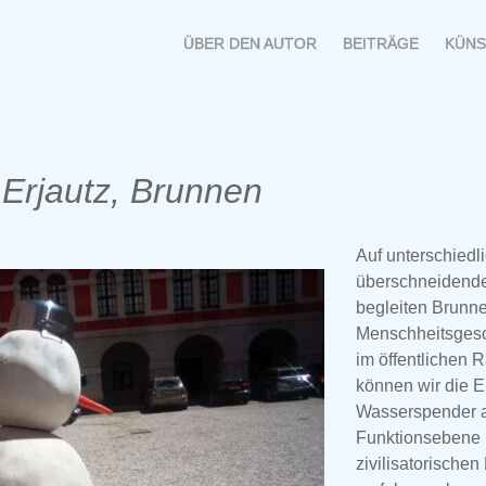
MENÜ
SPRINGE
ÜBER DEN AUTOR
BEITRÄGE
KÜNS
ZUM
INHALT
Erjautz, Brunnen
Auf unterschiedli
überschneidend
begleiten Brunne
Menschheitsgesc
im öffentlichen 
können wir die E
Wasserspender a
Funktionsebene 
zivilisatorischen 