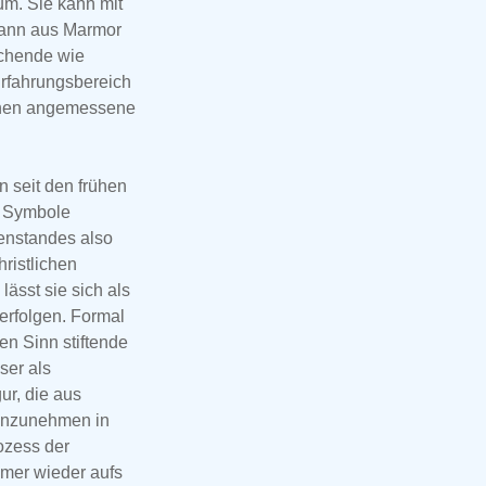
 um. Sie kann mit
mann aus Marmor
schende wie
Erfahrungsbereich
nnen angemessene
n seit den frühen
r Symbole
genstandes also
hristlichen
ässt sie sich als
erfolgen. Formal
en Sinn stiftende
ser als
ur, die aus
 anzunehmen in
ozess der
mmer wieder aufs