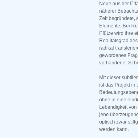
Neue aus der Erfa
näherer Betrachtu
Zeit begründete, 
Elemente. Bei Re
Pfütze wird ihre 
Realitätsgrad de
radikal transferi
gewordenes Fragme
vorhandener Schne
Mit dieser subtil
ist das Projekt i
Bedeutungsebenen
ohne in eine eind
Lebendigkeit von 
jene überzeugend
optisch zwar stil
werden kann.