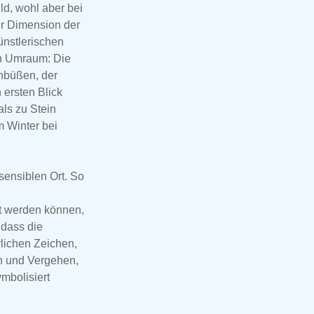
ld, wohl aber bei
er Dimension der
ünstlerischen
en Umraum: Die
inbüßen, der
ersten Blick
als zu Stein
m Winter bei
sensiblen Ort. So
ht werden können,
 dass die
rlichen Zeichen,
en und Vergehen,
ymbolisiert