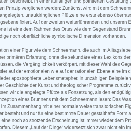
uer“ beschreibt, in einer auffälligen und pointierten Gestaltung
hen Prinzip verglichen werden: Zunächst wird mit dem Schnee
 angelegten, unaufdringlichen Pfütze eine erste ebenso überra
sebene fixiert. Auf der zweiten weiterführenden und unseren 
bene ist eine dem Rahmen des Ortes wie dem Gegenstand Bru
dige noch oberflächliche symbolische Dimension vorhanden.
sation einer Figur wie dem Schneemann, die auch im Alltagslebe
iner primären Erfahrung, ohne die sekundäre eines Lexikons de
ssen, die Vergänglichkeit verkörpert, mit dieser Wahl des Ge
stler auf der emotionalen wie auf der rationalen Ebene eine im c
der apostrophierte Lebensmetapher. In unzähligen Beispielen l
der Geschichte der Kunst und theologischer Programme zurückv
ssen wir die angelegte Pfütze als Fortsetzung, als den endgültig
nzeption eines Brunnens mit dem Schneemann lesen: Das Was
 im Zusammenhang mit einer normalerweise transitorischen Fig
r besteht und nur für eine bestimmte Dauer gestalthafte Form
h eine noch so strotzende Erscheinung ist immer wieder dem Pr
rfen. Diesem „Lauf der Dinge“ widersetzt sich zwar nicht ein i