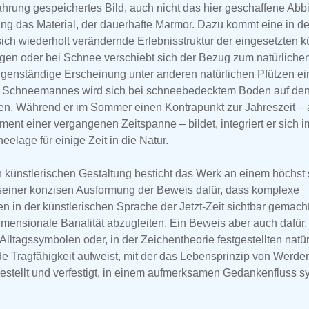
hrung gespeichertes Bild, auch nicht das hier geschaffene Abbi
ng das Material, der dauerhafte Marmor. Dazu kommt eine in d
sich wiederholt verändernde Erlebnisstruktur der eingesetzten k
gen oder bei Schnee verschiebt sich der Bezug zum natürlich
eigenständige Erscheinung unter anderen natürlichen Pfützen e
s Schneemannes wird sich bei schneebedecktem Boden auf den 
eren. Während er im Sommer einen Kontrapunkt zur Jahreszeit – 
nt einer vergangenen Zeitspanne – bildet, integriert er sich i
elage für einige Zeit in die Natur.
en künstlerischen Gestaltung besticht das Werk an einem höchst 
n seiner konzisen Ausformung der Beweis dafür, dass komplexe
 in der künstlerischen Sprache der Jetzt-Zeit sichtbar gemac
imensionale Banalität abzugleiten. Ein Beweis aber auch dafür,
Alltagssymbolen oder, in der Zeichentheorie festgestellten natü
e Tragfähigkeit aufweist, mit der das Lebensprinzip von Werd
lgestellt und verfestigt, in einem aufmerksamen Gedankenfluss s