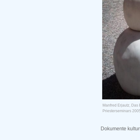
Manfred Erjautz, Das 
Priesterseminars 200
Dokumente kulturh