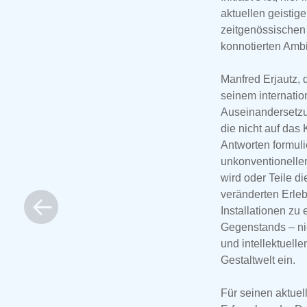
aktuellen geistig
zeitgenössischen 
konnotierten Ambi
Manfred Erjautz, 
seinem internatio
Auseinandersetzun
die nicht auf das
Antworten formuli
unkonventionelle
wird oder Teile d
veränderten Erleb
Installationen zu
Gegenstands – nic
und intellektuelle
Gestaltwelt ein.
Für seinen aktuel