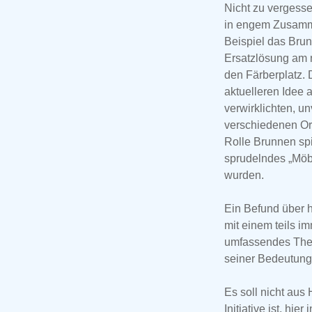
Nicht zu vergesse
in engem Zusamme
Beispiel das Bru
Ersatzlösung am 
den Färberplatz. 
aktuelleren Idee 
verwirklichten, 
verschiedenen Or
Rolle Brunnen spi
sprudelndes „Möbe
wurden.
Ein Befund über h
mit einem teils i
umfassendes Them
seiner Bedeutunge
Es soll nicht aus
Initiative ist, hi