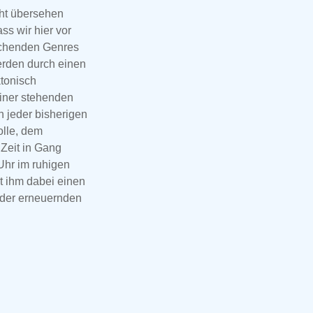
cht übersehen
ss wir hier vor
eichenden Genres
erden durch einen
tonisch
einer stehenden
 jeder bisherigen
olle, dem
Zeit in Gang
Uhr im ruhigen
at ihm dabei einen
ieder erneuernden