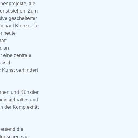
nenprojekte, die
unst stehen: Zum
ive gescheiterter
chael Kienzer für
er heute
aft
, an
 eine zentrale
ssisch
 Kunst verhindert
innen und Künstler
beispielhaftes und
n der Komplexität
deutend die
storischen wie