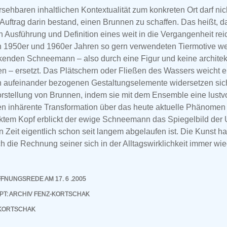
rsehbaren inhaltlichen Kontextualität zum konkreten Ort darf ni
Auftrag darin bestand, einen Brunnen zu schaffen. Das heißt, da
en Ausführung und Definition eines weit in die Vergangenheit r
en 1950er und 1960er Jahren so gern verwendeten Tiermotive w
rkenden Schneemann – also durch eine Figur und keine architek
n – ersetzt. Das Plätschern oder Fließen des Wassers weicht 
n aufeinander bezogenen Gestaltungselemente widersetzen sich
rstellung von Brunnen, indem sie mit dem Ensemble eine lustv
n inhärente Transformation über das heute aktuelle Phänomen 
ktem Kopf erblickt der ewige Schneemann das Spiegelbild der 
n Zeit eigentlich schon seit langem abgelaufen ist. Die Kunst h
ch die Rechnung seiner sich in der Alltagswirklichkeit immer w
FNUNGSREDE AM 17. 6 .2005
PT: ARCHIV FENZ-KORTSCHAK
-KORTSCHAK