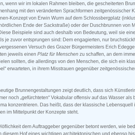
n, wenn wir im lokalen Rahmen bleiben, die gescheiterten Brun
nhang mit den veränderten Sprachformen zeitgenössischer K
nnen-Konzept von Erwin Wurm auf dem Schlossbergplatz (inklus
nördlichen Ende der Sackstraße) oder der Duschbrunnen von Mi
Diese Beispiele sind auch deshalb von Bedeutung, weil sie ein
als je zuvor entsprungen sind: Dem engagierten, nur bruchstückh
unvergessenen Versuch des Grazer Bürgermeisters Erich Edegger
ten jeweils einen
Platz für Menschen
zu schaffen, an dem immer
elen sollten, die allerdings von den Menschen, die sich ein kla
l“ erwarteten, in ihrem Misstrauen gegenüber zeitgenössischer
eutige Brunnengestaltungen zeigt deutlich, dass sich Künstler
mmer noch „gefürchteten“ Vokabular offensiv auf das Wasser als 
a konzentrieren. Das heißt, dass der klassische Lebensquell i
n im Mittelpunkt der Konzepte steht.
 Höflichkeit dem Auftraggeber gegenüber betont werden, wie be
er in diesem Hof eines wichtigen architektonischen und ebenso hi