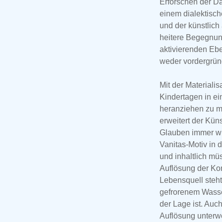
Erforschen der Da
einem dialektisc
und der künstlich
heitere Begegnung
aktivierenden E
weder vordergrün
Mit der Materiali
Kindertagen in e
heranziehen zu mü
erweitert der Kün
Glauben immer wie
Vanitas-Motiv in 
und inhaltlich mü
Auflösung der Ko
Lebensquell steht
gefrorenem Wasse
der Lage ist. Auc
Auflösung unterwo