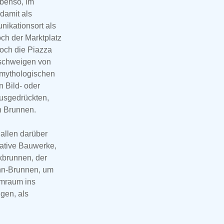
ebenso, im
amit als
ikationsort als
och der Marktplatz
och die Piazza
schweigen von
 mythologischen
n Bild- oder
usgedrückten,
 Brunnen.
 allen darüber
tative Bauwerke,
kbrunnen, der
nn-Brunnen, um
mraum ins
gen, als