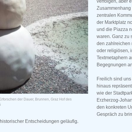
verfolgen, aber 
Zusammenhang d
zentralen Kommun
der Marktplatz n
und die Piazza n
waren. Ganz zu 
den zahlreichen
oder religiösen, i
Textmetaphern a
Begegnungen an
Freilich sind uns
hinaus repräsen
wie der Stadtpar
Erforschen der Dauer, Brunnen, Graz Hof des
Erzherzog-Joha
5
den konkreten U
Gespräch zu brin
istorischer Entscheidungen geläufig.