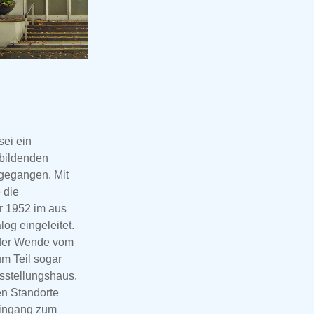
ei ein
 bildenden
 gegangen. Mit
 die
r 1952 im aus
og eingeleitet.
t der Wende vom
um Teil sogar
usstellungshaus.
en Standorte
Eingang zum