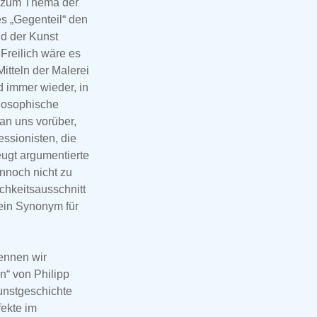
n zum Thema der
s „Gegenteil“ den
d der Kunst
Freilich wäre es
itteln der Malerei
d immer wieder, in
ilosophische
an uns vorüber,
essionisten, die
eugt argumentierte
nnoch nicht zu
chkeitsausschnitt
ein Synonym für
ennen wir
n“ von Philipp
unstgeschichte
fekte im