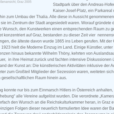
ußenansicht, Graz 2005
Stadtpark über den Andreas-Hofer
Kaiser-Josef-Platz, ein Parkareal 
hin zum Umbau der Thalia. Alle diese in Aussicht genommenen
sie im Zentrum der Stadt angesiedelt waren. Worauf gründete 
e Wunsch, den Kunstwerken einen entsprechenden Raum zu ge
et konzentriert auf Graz, bestanden zu dieser Zeit vier nennen
ngen, die älteste davon wurde 1865 ins Leben gerufen. Mit der
1923 hielt die Moderne Einzug im Land. Einige Künstler, unter
renzen hinaus bekannte Wilhelm Thöny, kehrten von Auslandsa
uer, in ihre Heimat zurück und fachten intensive Diskussionen 
and der Kunst an: Die künstlerischen Aktivitäten inklusive der Ar
eter zum Großteil Mitglieder der Sezession waren, weiteten sic
 gesellschaftlichen Raum hinein aus.
 konnte nur bis zum Einmarsch Hitlers in Österreich anhalten, 
rhebung“ alle Vereine aufgelöst wurden. Die verordnete „Kamer
ehrfach den Wunsch an die Reichskulturkammer heran, in Graz e
 einzigen Folgen dieser neuerlich formulierten Idee waren der B