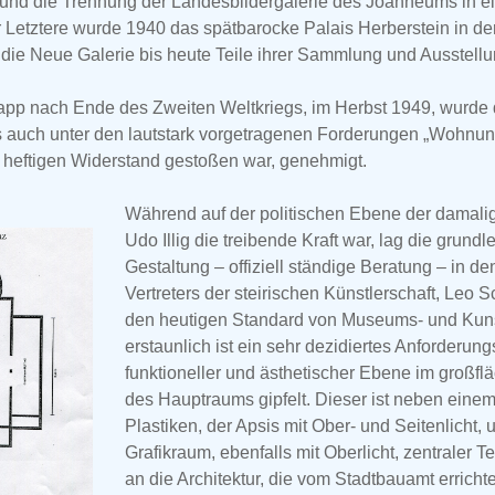
und die Trennung der Landesbildergalerie des Joanneums in ei
 Letztere wurde 1940 das spätbarocke Palais Herberstein in de
die Neue Galerie bis heute Teile ihrer Sammlung und Ausstellu
pp nach Ende des Zweiten Weltkriegs, im Herbst 1949, wurde 
s auch unter den lautstark vorgetragenen Forderungen „Wohnun
 heftigen Widerstand gestoßen war, genehmigt.
Während auf der politischen Ebene der damalig
Udo Illig die treibende Kraft war, lag die grund
Gestaltung – offiziell ständige Beratung – in 
Vertreters der steirischen Künstlerschaft, Leo S
den heutigen Standard von Museums- und Kun
erstaunlich ist ein sehr dezidiertes Anforderungs
funktioneller und ästhetischer Ebene im großfl
des Hauptraums gipfelt. Dieser ist neben eine
Plastiken, der Apsis mit Ober- und Seitenlicht,
Grafikraum, ebenfalls mit Oberlicht, zentraler 
an die Architektur, die vom Stadtbauamt errich