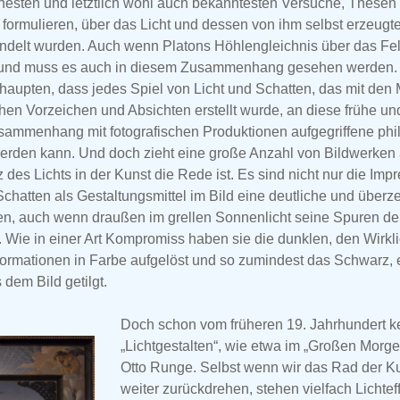
rühesten und letztlich wohl auch bekanntesten Versuche, These
ormulieren, über das Licht und dessen von ihm selbst erzeugte
ndelt wurden. Auch wenn Platons Höhlengleichnis über das Fel
rf und muss es auch in diesem Zusammenhang gesehen werden. 
aupten, dass jedes Spiel von Licht und Schatten, das mit den M
chen Vorzeichen und Absichten erstellt wurde, an diese frühe un
usammenhang mit fotografischen Produktionen aufgegriffene ph
erden kann. Und doch zieht eine große Anzahl von Bildwerken 
des Lichts in der Kunst die Rede ist. Es sind nicht nur die Impr
atten als Gestaltungsmittel im Bild eine deutliche und überz
ben, auch wenn draußen im grellen Sonnenlicht seine Spuren de
Wie in einer Art Kompromiss haben sie die dunklen, den Wirkli
ormationen in Farbe aufgelöst und so zumindest das Schwarz, 
 dem Bild getilgt.
Doch schon vom früheren 19. Jahrhundert k
„Lichtgestalten“, wie etwa im „Großen Morge
Otto Runge. Selbst wenn wir das Rad der K
weiter zurückdrehen, stehen vielfach Lichtef