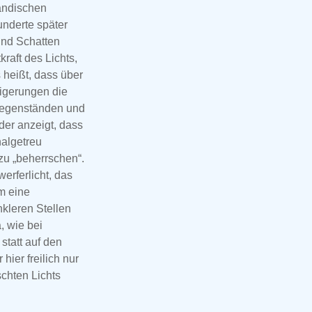
ändischen
underte später
und Schatten
raft des Lichts,
s heißt, dass über
igerungen die
Gegenständen und
der anzeigt, dass
nalgetreu
zu „beherrschen“.
erferlicht, das
m eine
kleren Stellen
, wie bei
statt auf den
ier freilich nur
schten Lichts