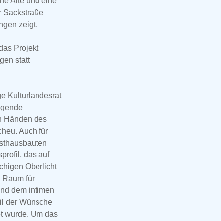
ne Alte und eine
r Sackstraße
ngen zeigt.
das Projekt
gen statt
e Kulturlandesrat
legende
den Händen des
cheu. Auch für
sthausbauten
profil, das auf
ächigen Oberlicht
m Raum für
 und dem intimen
Teil der Wünsche
tet wurde. Um das