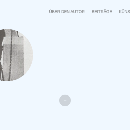
MENÜ
SPRINGE
ÜBER DEN AUTOR
BEITRÄGE
KÜNS
ZUM
INHALT
+