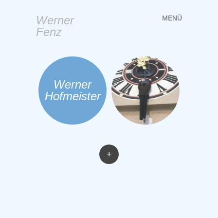
Werner
MENÜ
Springe
Fenz
zum
Inhalt
Werner
Hofmeister
+