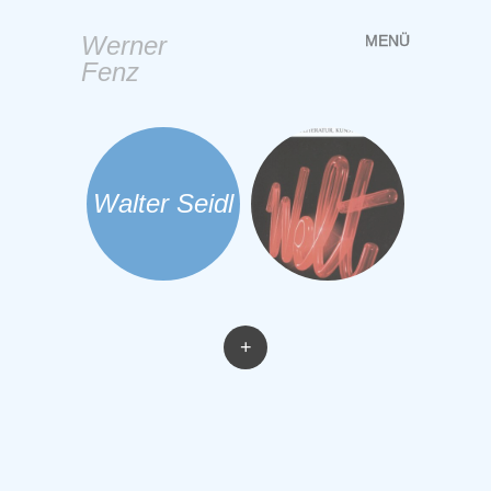
Werner
MENÜ
Springe
Fenz
zum
Inhalt
Walter Seidl
+