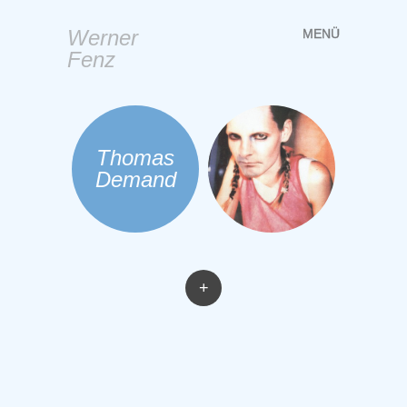
Werner
MENÜ
Springe
Fenz
zum
Inhalt
Thomas
Demand
+