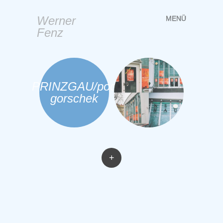
Werner
MENÜ
Springe
Fenz
zum
Inhalt
PRINZGAU/pod
gorschek
+