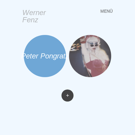
Werner
MENÜ
Springe
Fenz
zum
Inhalt
Peter Pongratz
+