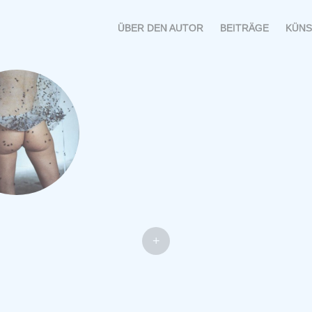
MENÜ
SPRINGE
ÜBER DEN AUTOR
BEITRÄGE
KÜNS
ZUM
INHALT
+