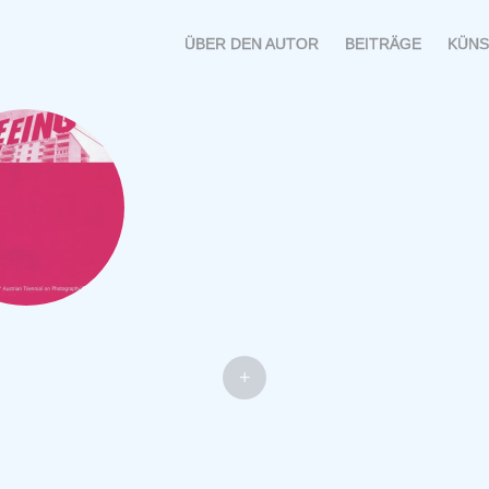
MENÜ
SPRINGE
ÜBER DEN AUTOR
BEITRÄGE
KÜNS
ZUM
INHALT
+