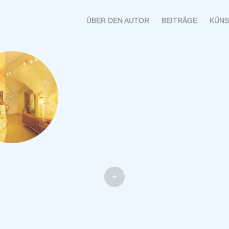
MENÜ
SPRINGE
ÜBER DEN AUTOR
BEITRÄGE
KÜNS
ZUM
INHALT
+