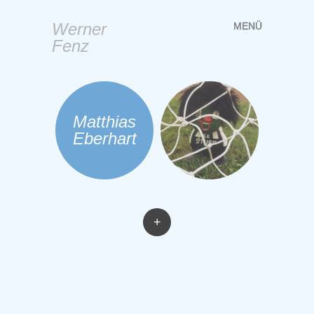
Werner
MENÜ
Springe
Fenz
zum
Inhalt
Matthias
Eberhart
+