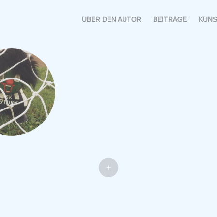
MENÜ
SPRINGE
ÜBER DEN AUTOR
BEITRÄGE
KÜNS
ZUM
INHALT
+