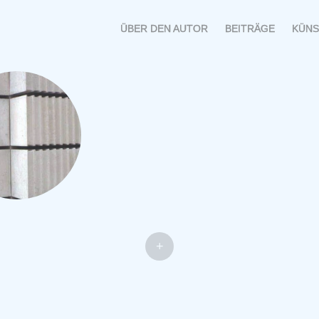
MENÜ
SPRINGE
ÜBER DEN AUTOR
BEITRÄGE
KÜNS
ZUM
INHALT
+