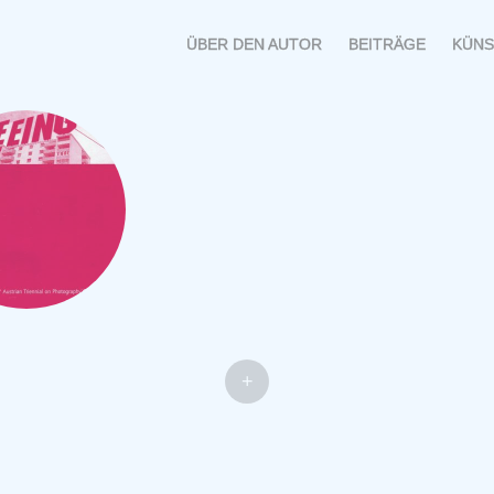
MENÜ
SPRINGE
ÜBER DEN AUTOR
BEITRÄGE
KÜNS
ZUM
INHALT
+