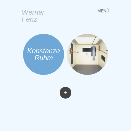
Werner
MENÜ
Springe
Fenz
zum
Inhalt
Konstanze
Ruhm
+