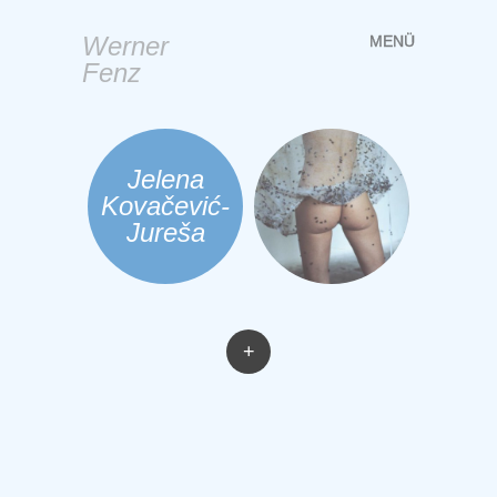
Werner
MENÜ
Springe
Fenz
zum
Inhalt
Jelena
Kovačević-
Jureša
+