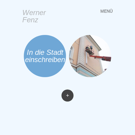
Werner
MENÜ
Springe
Fenz
zum
Inhalt
In die Stadt
einschreiben
+