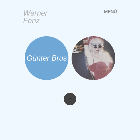
Werner
MENÜ
Springe
Fenz
zum
Inhalt
Günter Brus
+