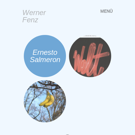
Werner
MENÜ
Springe
Fenz
zum
Inhalt
Ernesto
Salmeron