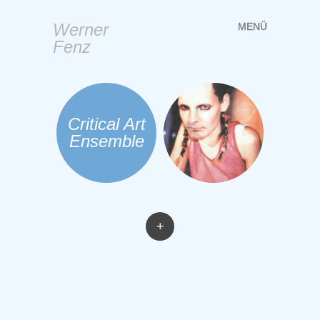
Werner
MENÜ
Springe
Fenz
zum
Inhalt
Critical Art
Ensemble
+