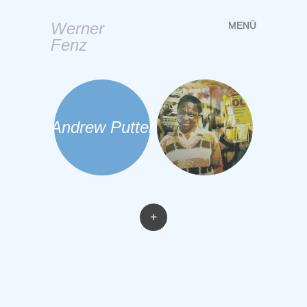
Werner
MENÜ
Springe
Fenz
zum
Inhalt
Andrew Putter
+