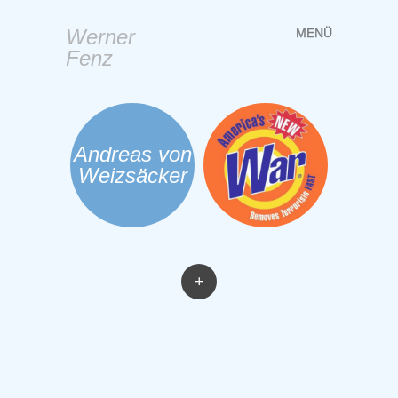
Werner
MENÜ
Springe
Fenz
zum
Inhalt
Andreas von
Weizsäcker
+