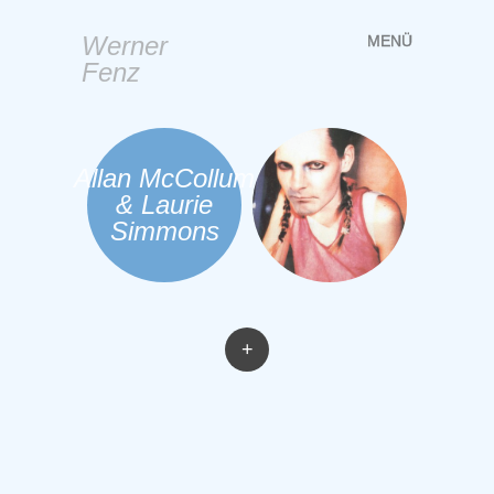
Werner
MENÜ
Springe
Fenz
zum
Inhalt
Allan McCollum
& Laurie
Simmons
+